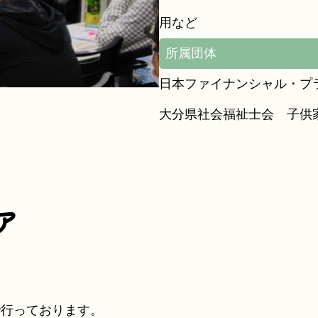
用など
所属団体
日本ファイナンシャル・プ
大分県社会福祉士会 子供
ア
で行っております。