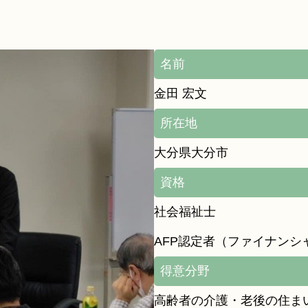
名前
金田 宏文
所在地
大分県大分市
資格
社会福祉士
AFP認定者（ファイナンシ
得意分野
高齢者の介護・老後の住ま