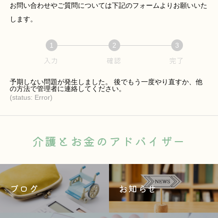
お問い合わせやご質問については下記のフォームよりお願いいた
します。
1
2
3
入力
確認
完了
予期しない問題が発生しました。 後でもう一度やり直すか、他
の方法で管理者に連絡してください。
(status: Error)
介護とお金のアドバイザー
ブログ
お知らせ